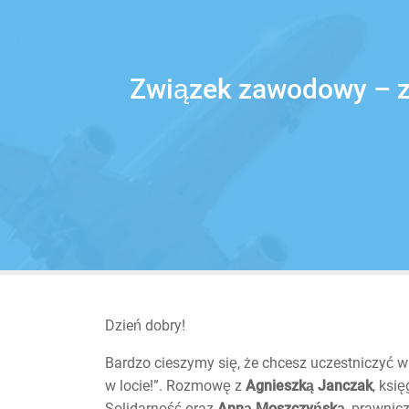
Związek zawodowy – zł
Dzień dobry!
Bardzo cieszymy się, że chcesz uczestniczyć 
w locie!”. Rozmowę z
Agnieszką Janczak
, ksi
Solidarność oraz
Anną Moszczyńską
, prawnic