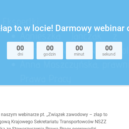
ap to w locie! Darmowy webinar dl
00
00
00
00
dni
godzin
minut
sekund
w naszym webinarze pt. „Związek zawodowy – złap to
ęgową Krajowego Sekretariatu Transportowców NSZZ
zką ze Stowarzyszenia Prawa Pracy poprowadzi