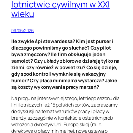
lotnictwie cywilnym w XXI
wieku
09/06/2026
Ile zwykle śpi stewardessa? Kim jest purser i
dlaczego powinniśmy go słuchać? Czy pilot
bywa zmęczony? Ile firm obsługuje jeden
samolot? Czy układy zbiorowe działają tylko na
ziemi, czy również w powietrzu? Co się dzieje,
gdy spod kontroli wymknie się wakacyjny
humor? Czy płaca minimalna wystarcza? Jakie
są koszty wykonywania pracy marzeń?
Na progu najintensywniejszego, letniego sezonu dla
linii lotniczych i aż 15 polskich portów, zapraszamy
do dyskusji na temat warunków pracy i płacy w
branży, szczególnie w kontekście ostatnich prób
wdrożenia dyrektyw Unii Europejskiej (m.in.
dyrektywa o płacy minimalnej, nowa ustawa o