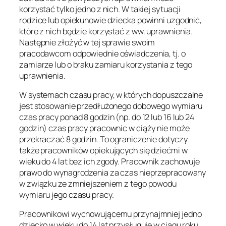
korzystać tylko jedno z nich. W takiej sytuacji
rodzice lub opiekunowie dziecka powinni uzgodnić,
które z nich będzie korzystać z ww. uprawnienia.
Następnie złożyć w tej sprawie swoim
pracodawcom odpowiednie oświadczenia, tj. o
zamiarze lub o braku zamiaru korzystania z tego
uprawnienia.
W systemach czasu pracy, w których dopuszczalne
jest stosowanie przedłużonego dobowego wymiaru
czas pracy ponad 8 godzin (np. do 12 lub 16 lub 24
godzin) czas pracy pracownic w ciąży nie może
przekraczać 8 godzin. To ograniczenie dotyczy
także pracowników opiekujących się dziećmi w
wieku do 4 lat bez ich zgody. Pracownik zachowuje
prawo do wynagrodzenia za czas nieprzepracowany
w związku ze zmniejszeniem z tego powodu
wymiaru jego czasu pracy.
Pracownikowi wychowującemu przynajmniej jedno
dziecko w wieku do 14 lat przysługuje w ciągu roku