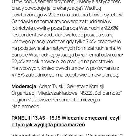
(tzw. bogus self employment)? Kiedy elastyczność
pracy powoduje jej prekaryzację? Według
powtórzonego w 2025 roku badania Uniwersytetu w
Gandawie na temat atypowego zatrudnienia w
lotnictwie cywilny poza Europą Wschodnią 92,6%
respondentów zadeklarowało, że posiada stałą
umowę o pracę, podczas gdy tylko 7,4% pracowało
na podstawie alternatywnych form zatrudnienia. W
Europie Wschodniej sytuacja była niemal odwrotna:
52,4% zadeklarowało, że pracuje na podstawie
nietypowych, śmieciowych umów, w porównaniu z
47,5% zatrudnionych na podstawie umów o pracę.
Moderacja:
Adam Tylski, Sekretarz Komisji
Organizacji Międzyzakładowej NSZZ „Solidarność”
Region Mazowsze Personelu Lotniczego i
Naziemnego
PANEL III
13.45 – 15.15 Wiecznie zmęczeni, czyli
o tym jak wygląda praca marzeń