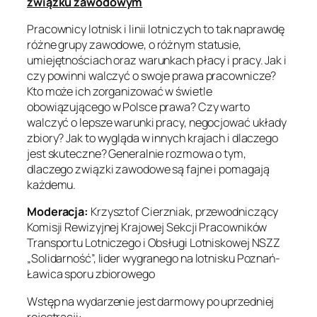
związku zawodowym
Pracownicy lotnisk i linii lotniczych to tak naprawdę
różne grupy zawodowe, o różnym statusie,
umiejętnościach oraz warunkach płacy i pracy. Jak i
czy powinni walczyć o swoje prawa pracownicze?
Kto może ich zorganizować w świetle
obowiązującego w Polsce prawa? Czy warto
walczyć o lepsze warunki pracy, negocjować układy
zbiory? Jak to wygląda w innych krajach i dlaczego
jest skuteczne? Generalnie rozmowa o tym,
dlaczego związki zawodowe są fajne i pomagają
każdemu.
Moderacja:
Krzysztof Cierzniak, przewodniczący
Komisji Rewizyjnej Krajowej Sekcji Pracowników
Transportu Lotniczego i Obsługi Lotniskowej NSZZ
„Solidarność”, lider wygranego na lotnisku Poznań-
Ławica sporu zbiorowego
Wstęp na wydarzenie jest darmowy po uprzedniej
rejestracji: