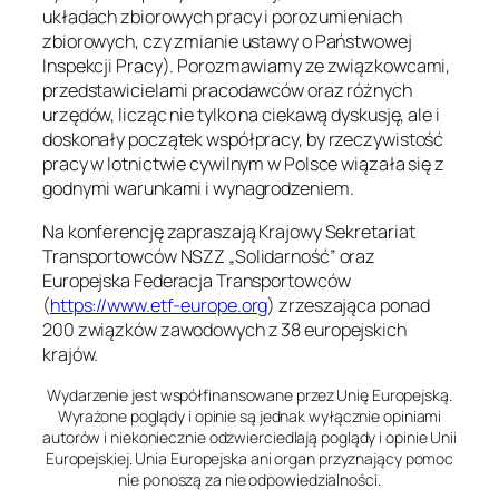
układach zbiorowych pracy i porozumieniach
zbiorowych, czy zmianie ustawy o Państwowej
Inspekcji Pracy). Porozmawiamy ze związkowcami,
przedstawicielami pracodawców oraz różnych
urzędów, licząc nie tylko na ciekawą dyskusję, ale i
doskonały początek współpracy, by rzeczywistość
pracy w lotnictwie cywilnym w Polsce wiązała się z
godnymi warunkami i wynagrodzeniem.
Na konferencję zapraszają Krajowy Sekretariat
Transportowców NSZZ „Solidarność” oraz
Europejska Federacja Transportowców
(
https://www.etf-europe.org
) zrzeszająca ponad
200 związków zawodowych z 38 europejskich
krajów.
Wydarzenie jest współfinansowane przez Unię Europejską.
Wyrażone poglądy i opinie są jednak wyłącznie opiniami
autorów i niekoniecznie odzwierciedlają poglądy i opinie Unii
Europejskiej. Unia Europejska ani organ przyznający pomoc
nie ponoszą za nie odpowiedzialności.