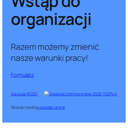
Wstąp do
organizacji
Razem możemy zmienić
nasze warunki pracy!
Formularz
Klauzula RODO
2025 TOZPLin
Strona i hosting
zwiazek.online