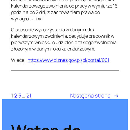
kalendarzowego zwolnienie od pracy w wymiarze 16
godzin albo 2 dni, z zachowaniem prawa do
wynagrodzenia.
O sposobie wykorzystania w danym roku
kalendarzowym zwolnienia, decyduje pracownik w
pierwszym wniosku o udzielenie takiego zwolnienia
złożonym w danym roku kalendarzowym.
Więcej:
https://www.biznes.gov.pl/pl/portal/001
1
2
3
…
21
Następna strona
→