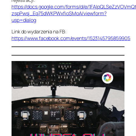
https://docs.google.com/forms/d/e/1FAIpQLSeZzVO
zspPwsj_Eq75dWKPWxfioSMoA/viewform?
usp=dialog
Link do wydarzenia na FB:
https://www.facebook.com/events/1523145795859905