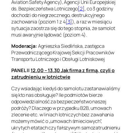
Aviation Safety Agency), Agencji Unii Europejskiej
ds. Bezpieczeństwa Lotniczego
[2]
, co 3 godziny
dochodzi do niegrzecznego, destrukcyjnego
zachowania (poziom 1 z 4
[3]
), a raz w miesiącu
sytuacja zaostrza się do tego stopnia, że samolot
musi awaryjnie lądować (poziom 4).
Moderacja:
Agnieszka Siedlińska, zastępca
Przewodniczącego Krajowej Sekcji Pracowników
Transportu Lotniczego i Obsługi Lotniskowej
PANEL II
12.00 – 13.30 Jak firma z firmą, czyli o
zatrudnieniu w lotnictwie
Czy wsiadając kiedyś do samolotu zastanawialiśmy
się kto nas obsługuje? Ile podmiotów bierze
odpowiedzialność za bezpieczeństwo naszej
podróży? Dlaczego w przypadku B2B, umowach
zlecenie etc. w liniach lotniczych bez zawahania
możemy mówić o „umowach śmieciowych”,
ukrytych etatach czy fałszywym samozatrudnieniu