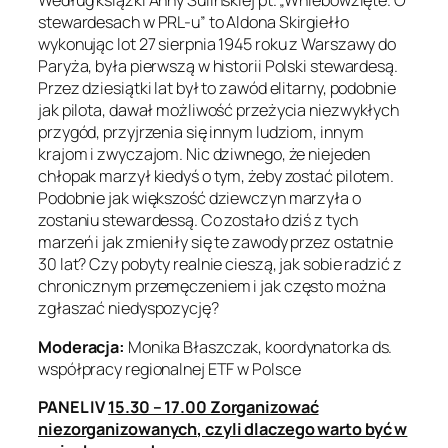
Według książki Anny Sulińskiej pt. „Wniebowzięte. O
stewardesach w PRL-u” to Aldona Skirgiełło
wykonując lot 27 sierpnia 1945 roku z Warszawy do
Paryża, była pierwszą w historii Polski stewardesą.
Przez dziesiątki lat był to zawód elitarny, podobnie
jak pilota, dawał możliwość przeżycia niezwykłych
przygód, przyjrzenia się innym ludziom, innym
krajom i zwyczajom. Nic dziwnego, że niejeden
chłopak marzył kiedyś o tym, żeby zostać pilotem.
Podobnie jak większość dziewczyn marzyła o
zostaniu stewardessą. Co zostało dziś z tych
marzeń i jak zmieniły się te zawody przez ostatnie
30 lat? Czy pobyty realnie cieszą, jak sobie radzić z
chronicznym przemęczeniem i jak często można
zgłaszać niedyspozycję?
Moderacja:
Monika Błaszczak, koordynatorka ds.
współpracy regionalnej ETF w Polsce
PANEL IV
15.30 – 17.00 Zorganizować
niezorganizowanych, czyli dlaczego warto być w