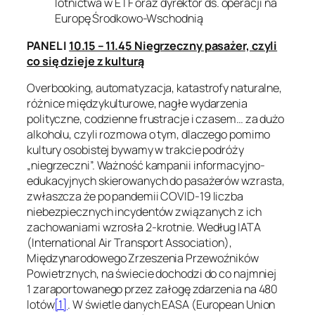
lotnictwa w ETF oraz dyrektor ds. operacji na
Europę Środkowo-Wschodnią
PANEL I
10.15 – 11.45 Niegrzeczny pasażer, czyli
co się dzieje z kulturą
Overbooking, automatyzacja, katastrofy naturalne,
różnice międzykulturowe, nagłe wydarzenia
polityczne, codzienne frustracje i czasem… za dużo
alkoholu, czyli rozmowa o tym, dlaczego pomimo
kultury osobistej bywamy w trakcie podróży
„niegrzeczni”. Ważność kampanii informacyjno-
edukacyjnych skierowanych do pasażerów wzrasta,
zwłaszcza że po pandemii COVID-19 liczba
niebezpiecznych incydentów związanych z ich
zachowaniami wzrosła 2-krotnie. Według IATA
(International Air Transport Association),
Międzynarodowego Zrzeszenia Przewoźników
Powietrznych, na świecie dochodzi do co najmniej
1 zaraportowanego przez załogę zdarzenia na 480
lotów
[1]
. W świetle danych EASA (European Union