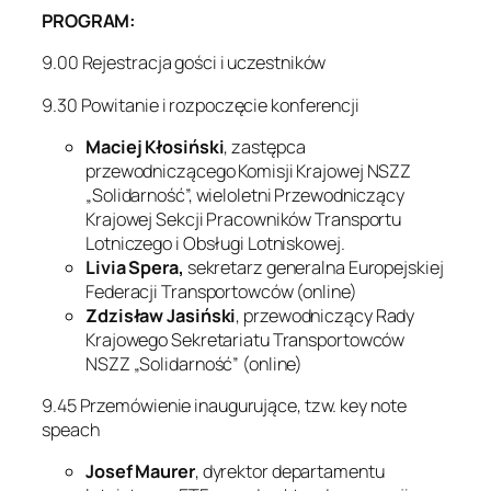
PROGRAM:
9.00 Rejestracja gości i uczestników
9.30 Powitanie i rozpoczęcie konferencji
Maciej Kłosiński
, zastępca
przewodniczącego Komisji Krajowej NSZZ
„Solidarność”, wieloletni Przewodniczący
Krajowej Sekcji Pracowników Transportu
Lotniczego i Obsługi Lotniskowej.
Livia Spera,
sekretarz generalna Europejskiej
Federacji Transportowców (online)
Zdzisław Jasiński
, przewodniczący Rady
Krajowego Sekretariatu Transportowców
NSZZ „Solidarność” (online)
9.45 Przemówienie inaugurujące, tzw. key note
speach
Josef Maurer
, dyrektor departamentu