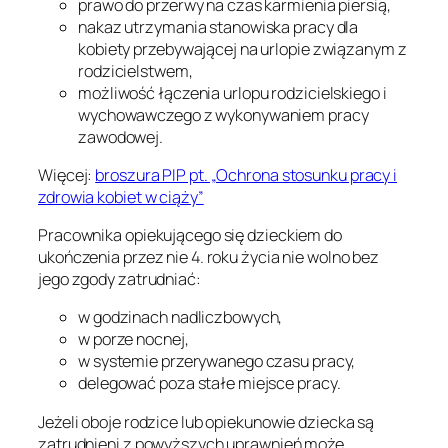
prawo do przerwy na czas karmienia piersią,
nakaz utrzymania stanowiska pracy dla
kobiety przebywającej na urlopie związanym z
rodzicielstwem,
możliwość łączenia urlopu rodzicielskiego i
wychowawczego z wykonywaniem pracy
zawodowej.
Więcej:
broszura PIP pt. „Ochrona stosunku pracy i
zdrowia kobiet w ciąży”
Pracownika opiekującego się dzieckiem do
ukończenia przez nie 4. roku życia nie wolno bez
jego zgody zatrudniać:
w godzinach nadliczbowych,
w porze nocnej,
w systemie przerywanego czasu pracy,
delegować poza stałe miejsce pracy.
Jeżeli oboje rodzice lub opiekunowie dziecka są
zatrudnieni z powyższych uprawnień może