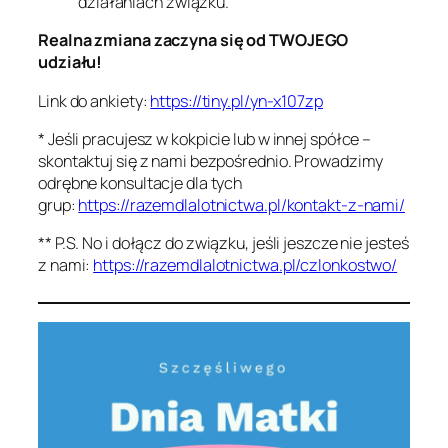
działaniach związku.
Realna zmiana zaczyna się od TWOJEGO
udziału!
Link do ankiety:
https://tiny.pl/yn-x107zp
*
Jeśli pracujesz w kokpicie lub w innej spółce –
skontaktuj się z nami bezpośrednio. Prowadzimy
odrębne konsultacje dla tych
grup:
https://razemdlalotnictwa.pl/kontakt-z-nami/
**
P.S. No i dołącz do związku, jeśli jeszcze nie jesteś
z nami:
https://razemdlalotnictwa.pl/czlonkostwo/