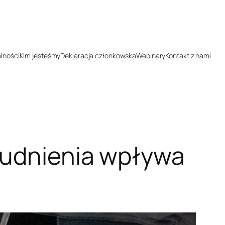
lności
Kim jesteśmy
Deklaracja członkowska
Webinary
Kontakt z nami
trudnienia wpływa