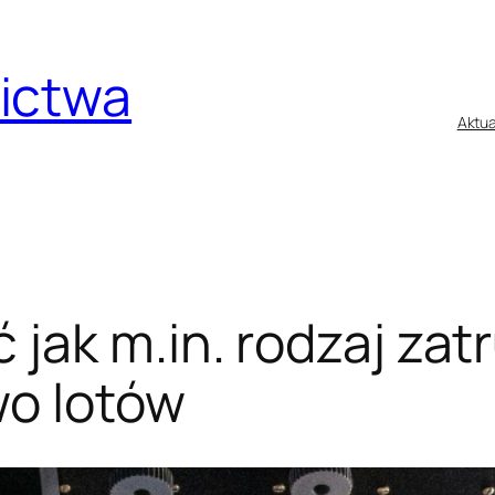
nictwa
Aktua
jak m.in. rodzaj za
o lotów