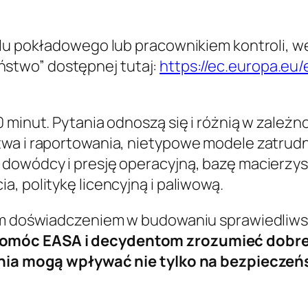
elu pokładowego lub pracownikiem kontroli, w
stwo” dostępnej tutaj:
https://ec.europa.e
0 minut. Pytania odnoszą się i różnią w zależ
twa i raportowania, nietypowe modele zatrudn
dowódcy i presję operacyjną, bazę macierzyst
, politykę licencyjną i paliwową.
oim doświadczeniem w budowaniu sprawiedliw
móc EASA i decydentom zrozumieć dobre i 
ienia mogą wpływać nie tylko na bezpieczeń