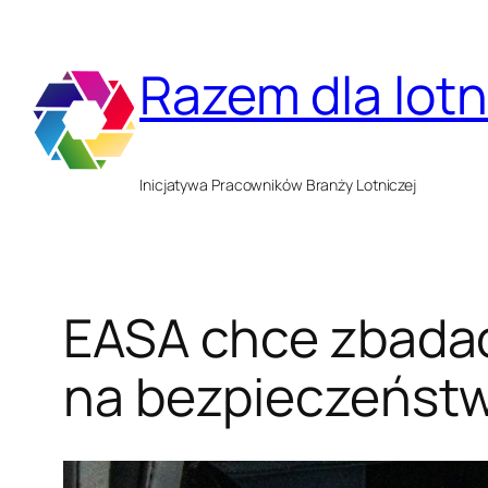
Przejdź
do
Razem dla lot
treści
Inicjatywa Pracowników Branży Lotniczej
EASA chce zbadać 
na bezpieczeństw