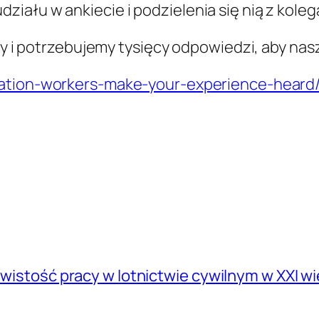
iału w ankiecie i podzielenia się nią z koleg
acy i potrzebujemy tysięcy odpowiedzi, aby nas
iation-workers-make-your-experience-heard
zywistość pracy w lotnictwie cywilnym w XXI w