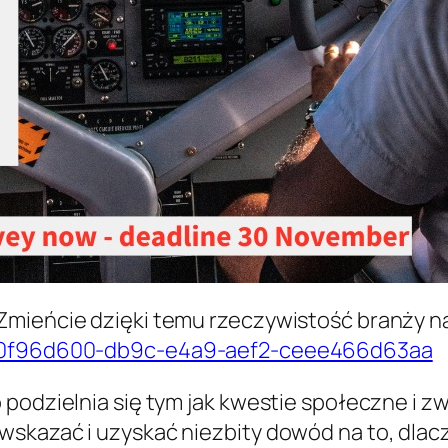
mieńcie dzięki temu rzeczywistość branży na 
er/0f96d600-db9c-e4a9-aef2-ceee466d63aa
 podzielnia się tym jak kwestie społeczne i 
wskazać i uzyskać niezbity dowód na to, dla