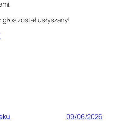
ami.
z głos został usłyszany!
/
ieku
09/06/2026