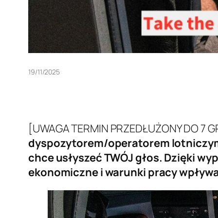
19/11/2025
[UWAGA TERMIN PRZEDŁUŻONY DO 7 G
dyspozytorem/operatorem lotniczym
chce usłyszeć TWÓJ głos. Dzięki wy
ekonomiczne i warunki pracy wpływa