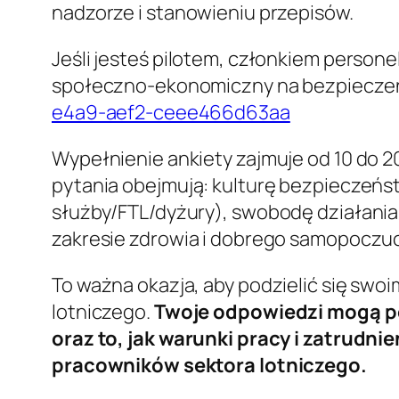
nadzorze i stanowieniu przepisów.
Jeśli jesteś pilotem, członkiem person
społeczno-ekonomiczny na bezpieczeń
e4a9-aef2-ceee466d63aa
Wypełnienie ankiety zajmuje od 10 do 2
pytania obejmują: kulturę bezpieczeńs
służby/FTL/dyżury), swobodę działania 
zakresie zdrowia i dobrego samopoczucia
To ważna okazja, aby podzielić się sw
lotniczego.
Twoje odpowiedzi mogą po
oraz to, jak warunki pracy i zatrudn
pracowników sektora lotniczego.