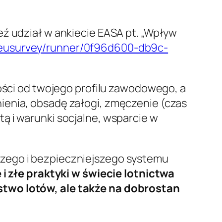
eź udział w ankiecie EASA pt. „Wpływ
u/eusurvey/runner/0f96d600-db9c-
ności od twojego profilu zawodowego, a
ienia, obsadę załogi, zmęczenie (czas
ą i warunki socjalne, wsparcie w
szego i bezpieczniejszego systemu
złe praktyki w świecie lotnictwa
stwo lotów, ale także na dobrostan