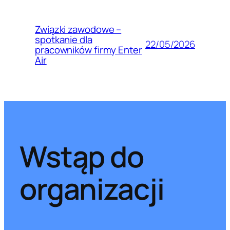
Związki zawodowe –
spotkanie dla
22/05/2026
pracowników firmy Enter
Air
Wstąp do
organizacji