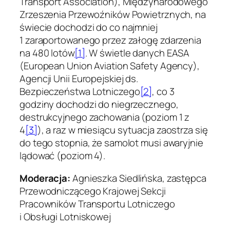
Transport Association), Międzynarodowego
Zrzeszenia Przewoźników Powietrznych, na
świecie dochodzi do co najmniej
1 zaraportowanego przez załogę zdarzenia
na 480 lotów
[1]
. W świetle danych EASA
(European Union Aviation Safety Agency),
Agencji Unii Europejskiej ds.
Bezpieczeństwa Lotniczego
[2]
, co 3
godziny dochodzi do niegrzecznego,
destrukcyjnego zachowania (poziom 1 z
4
[3]
), a raz w miesiącu sytuacja zaostrza się
do tego stopnia, że samolot musi awaryjnie
lądować (poziom 4).
Moderacja:
Agnieszka Siedlińska, zastępca
Przewodniczącego Krajowej Sekcji
Pracowników Transportu Lotniczego
i Obsługi Lotniskowej