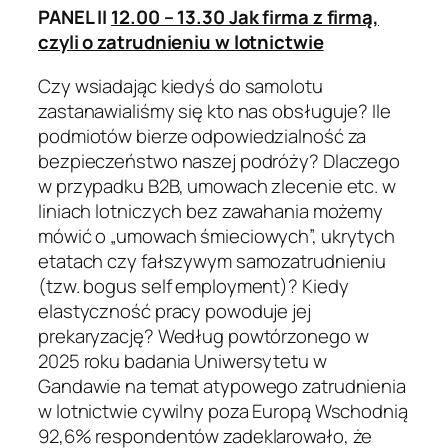
PANEL II
12.00 – 13.30 Jak firma z firmą,
czyli o zatrudnieniu w lotnictwie
Czy wsiadając kiedyś do samolotu
zastanawialiśmy się kto nas obsługuje? Ile
podmiotów bierze odpowiedzialność za
bezpieczeństwo naszej podróży? Dlaczego
w przypadku B2B, umowach zlecenie etc. w
liniach lotniczych bez zawahania możemy
mówić o „umowach śmieciowych”, ukrytych
etatach czy fałszywym samozatrudnieniu
(tzw. bogus self employment)? Kiedy
elastyczność pracy powoduje jej
prekaryzację? Według powtórzonego w
2025 roku badania Uniwersytetu w
Gandawie na temat atypowego zatrudnienia
w lotnictwie cywilny poza Europą Wschodnią
92,6% respondentów zadeklarowało, że