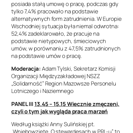
posiada stałą umowę o pracę, podczas gdy
tylko 7,4% pracowało na podstawie
alternatywnych form zatrudnienia. W Europie
Wschodniej sytuacja była niemal odwrotna:
52,4% zadeklarowało, że pracuje na
podstawie nietypowych, śmieciowych
umów, w porównaniu z 47,5% zatrudnionych
na podstawie umów o pracę.
Moderacja:
Adam Tylski, Sekretarz Komisji
Organizacji Międzyzakładowej NSZZ
„Solidarność” Region Mazowsze Personelu
Lotniczego i Naziemnego
PANEL III
13.45 – 15.15 Wiecznie zmęczeni,
czyli o tym jak wygląda praca marzeń
Według książki Anny Sulińskiej pt.
„Wniebowzięte. O stewardesach w PRL-u” to