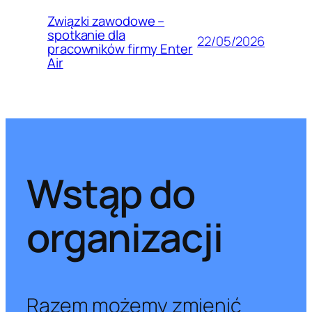
Związki zawodowe –
spotkanie dla
22/05/2026
pracowników firmy Enter
Air
Wstąp do
organizacji
Razem możemy zmienić