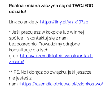
Realna zmiana zaczyna się od TWOJEGO
udziału!
Link do ankiety:
https://tiny.pl/yn-x107zp
*
Jeśli pracujesz w kokpicie lub w innej
spółce – skontaktuj się z nami
bezpośrednio. Prowadzimy odrębne
konsultacje dla tych
grup:
https://razemdlalotnictwa.pl/kontakt-
z-nami/
**
P.S. No i dołącz do związku, jeśli jeszcze
nie jesteś z
nami:
https://razemdlalotnictwa.pl/czlonkostwo/