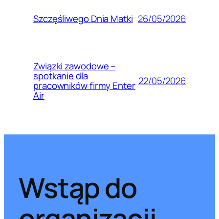
26/05/2026
Szczęśliwego Dnia Matki
Związki zawodowe –
spotkanie dla
22/05/2026
pracowników firmy Enter
Air
Wstąp do
organizacji