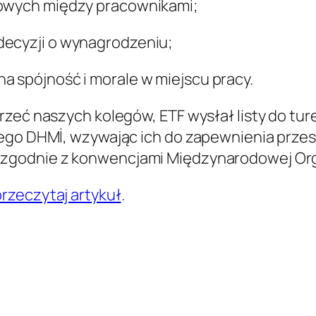
cowych między pracownikami;
decyzji o wynagrodzeniu;
a spójność i morale w miejscu pracy.
zeć naszych kolegów, ETF wysłał listy do ture
ego DHMİ, wzywając ich do zapewnienia przes
zgodnie z konwencjami Międzynarodowej Organ
przeczytaj artykuł
.