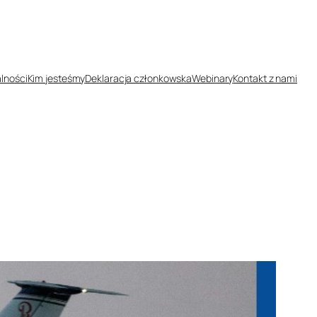
lności
Kim jesteśmy
Deklaracja członkowska
Webinary
Kontakt z nami