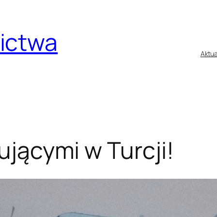
nictwa
Aktua
kującymi w Turcji!