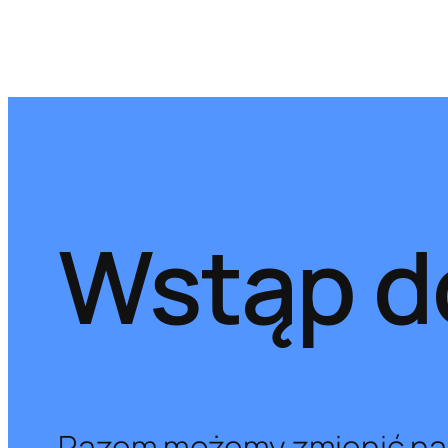
Wstąp do
Razem możemy zmienić nas