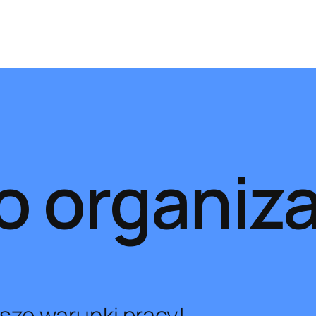
 organiza
ze warunki pracy!