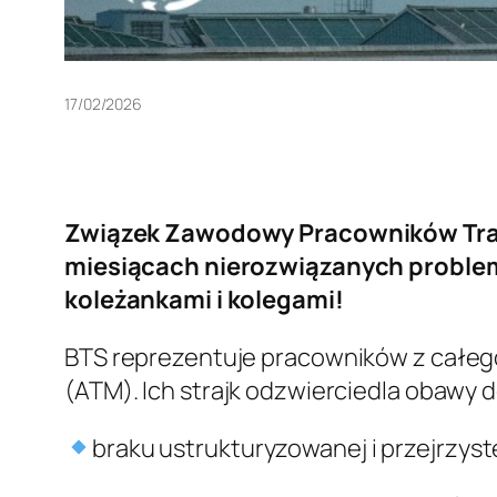
17/02/2026
Związek Zawodowy Pracowników Transp
miesiącach nierozwiązanych problem
koleżankami i kolegami!
BTS reprezentuje pracowników z całego
(ATM). Ich strajk odzwierciedla obawy 
braku ustrukturyzowanej i przejrzyst