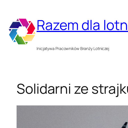
Przejdź
do
Razem dla lot
treści
Inicjatywa Pracowników Branży Lotniczej
Solidarni ze straj