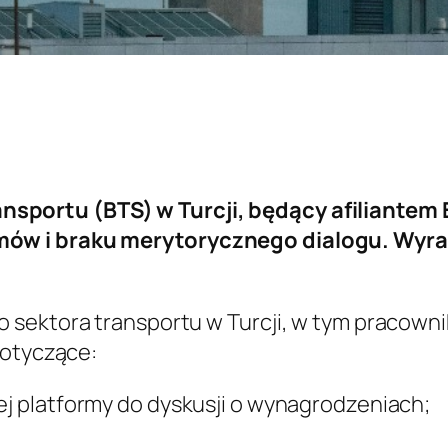
ortu (BTS) w Turcji, będący afiliantem E
ów i braku merytorycznego dialogu.
Wyra
 sektora transportu w Turcji, w tym pracown
dotyczące:
ej platformy do dyskusji o wynagrodzeniach;