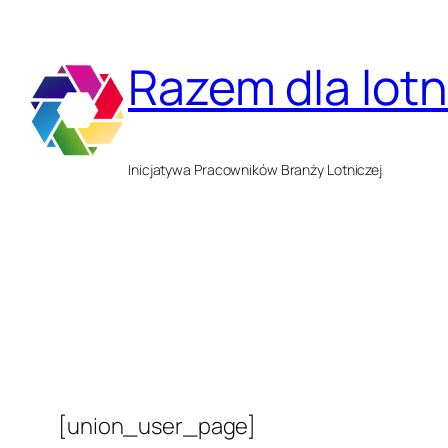
Przejdź
do
Razem dla lot
treści
Inicjatywa Pracowników Branży Lotniczej
[union_user_page]