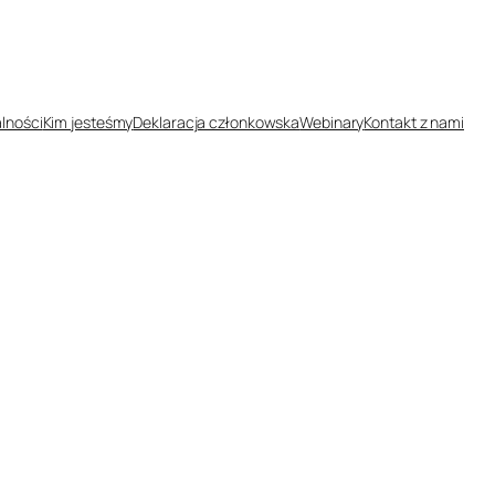
lności
Kim jesteśmy
Deklaracja członkowska
Webinary
Kontakt z nami