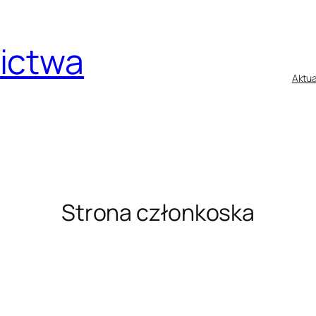
nictwa
Aktua
Strona członkoska