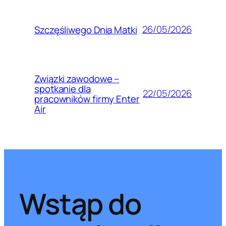
26/05/2026
Szczęśliwego Dnia Matki
Związki zawodowe –
spotkanie dla
22/05/2026
pracowników firmy Enter
Air
Wstąp do